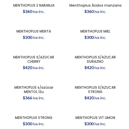
MENTHOPLUS 2 NARANJA
Menthoplus Ácidos manzana
$
360
iva inc.
$
360
iva inc.
MENTHOPLUS MENTA
MENTHOPLUS MIEL
$
300
iva inc.
$
300
iva inc.
MENTHOPLUS S/AZUCAR
MENTHOPLUS S/AZUCAR
CHERRY
DURAZNO
$
420
iva inc.
$
420
iva inc.
MENTHOPLUS s/azúcar
MENTHOPLUS S/AZUCAR
MENTOL 12u
STRONG
$
366
iva inc.
$
420
iva inc.
MENTHOPLUS STRONG
MENTHOPLUS VIT LIMON
$
300
iva inc.
$
300
iva inc.