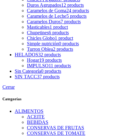
Duros Agrupados
12
products
Caramelos de Goma
24
products
Caramelos de Leche
5
products
Caramelos Duros
7
products
Masticables
1
product
Chupetines
6
products
Chicles Globo
1
product
Simple nutrición
0
products
Turron Oblea
2
products
HELADOS
32
products
Hogar
19
products
IMPULSO
11
products
Sin Categoría
0
products
SIN TACC
37
products
Cerrar
Categorías
ALIMENTOS
ACEITE
BEBIDAS
CONSERVAS DE FRUTAS
CONSERVAS DE TOMATE