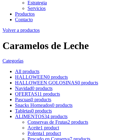
Estrategia
Servicios
Productos
Contacto
Volver a productos
Caramelos de Leche
Categorías
All
products
HALLOWEEN
0
products
HALLOWEEN GOLOSINAS
0
products
Navidad
0
products
OFERTAS
11
products
Pascuas
0
products
Snacks Horneados
0
products
Tabletas
0
products
ALIMENTOS
34
products
Conservas de Frutas
2
products
Aceite
1
product
Polenta
1
product
Pescado en Conserva
7
products