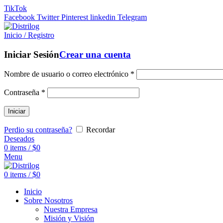
TikTok
Facebook
Twitter
Pinterest
linkedin
Telegram
Inicio / Registro
Iniciar Sesión
Crear una cuenta
Nombre de usuario o correo electrónico
*
Contraseña
*
Iniciar
Perdio su contraseña?
Recordar
Deseados
0
items
/
$
0
Menu
0
items
/
$
0
Inicio
Sobre Nosotros
Nuestra Empresa
Misión y Visión