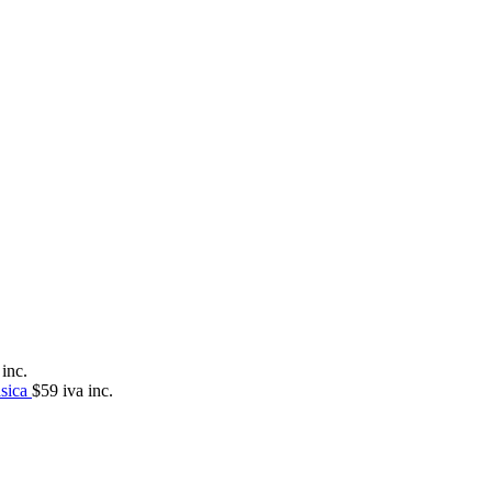
inc.
ásica
$
59
iva inc.