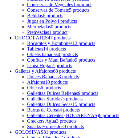
Conservas de Vegetales
1
product
Conservas de Tomate
5
products
Bebidas
6
products
Jugos en Polvo
4
products
Mermeladas
0
products
Premezclas
1
product
CHOCOLATES
47
products
Bocaditos y Bombones
12
products
Tabletas
14
products
Obleas bañadas
4
products
Confites y Maní Bañado
9
products
Linea Hogar
7
products
Galletas y Alfajores
68
products
Dulces Bañadas
3
products
Alfajores
10
products
Obleas
6
products
Galletitas Dulces Rellenas
9
products
Galletitas Surtidas
3
products
Galletitas Dulces Secas
15
products
Barras de Cereal
4
products
Galletitas Cereales (HOGAREÑAS)
6
products
Crackers Agua
3
products
Snacks Horneados
9
products
GOLOSINAS
81
products
Chicles Plegados
7
products