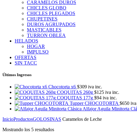
CARAMELOS DUROS
CHICLES GLOBO
CHICLES PLEGADOS
CHUPETINES
DUROS AGRUPADOS
MASTICABLES
TURRON OBLEA
HELADOS
HOGAR
IMPULSO
OFERTAS
SIN TACC
Últimos Ingresos
Chocotorta x6
$
309
iva inc.
COQUITAS 260g
$
125
iva inc.
COQUITAS 177g
$
94
iva inc.
Tupper CHOCOTORTA
$
650
iva 
Alfajor Aguila Minitorta Cl
Inicio
Productos
GOLOSINAS
Caramelos de Leche
Mostrando los 5 resultados