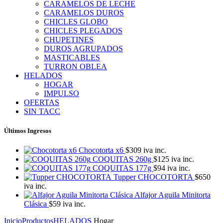
CARAMELOS DE LECHE
CARAMELOS DUROS
CHICLES GLOBO
CHICLES PLEGADOS
CHUPETINES
DUROS AGRUPADOS
MASTICABLES
TURRON OBLEA
HELADOS
HOGAR
IMPULSO
OFERTAS
SIN TACC
Últimos Ingresos
Chocotorta x6
$
309
iva inc.
COQUITAS 260g
$
125
iva inc.
COQUITAS 177g
$
94
iva inc.
Tupper CHOCOTORTA
$
650
iva inc.
Alfajor Aguila Minitorta
Clásica
$
59
iva inc.
Inicio
Productos
HELADOS
Hogar