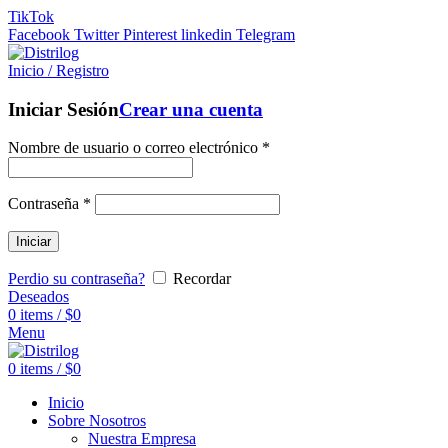
TikTok
Facebook
Twitter
Pinterest
linkedin
Telegram
Inicio / Registro
Iniciar Sesión
Crear una cuenta
Nombre de usuario o correo electrónico
*
Contraseña
*
Iniciar
Perdio su contraseña?
Recordar
Deseados
0
items
/
$
0
Menu
0
items
/
$
0
Inicio
Sobre Nosotros
Nuestra Empresa