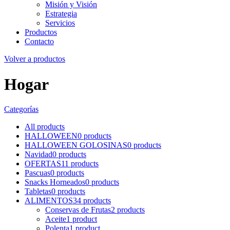
Misión y Visión
Estrategia
Servicios
Productos
Contacto
Volver a productos
Hogar
Categorías
All
products
HALLOWEEN
0
products
HALLOWEEN GOLOSINAS
0
products
Navidad
0
products
OFERTAS
11
products
Pascuas
0
products
Snacks Horneados
0
products
Tabletas
0
products
ALIMENTOS
34
products
Conservas de Frutas
2
products
Aceite
1
product
Polenta
1
product