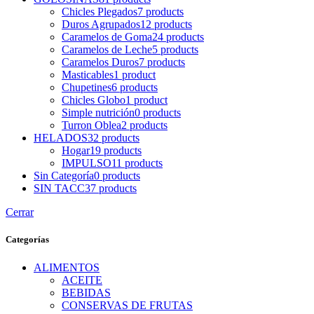
Chicles Plegados
7
products
Duros Agrupados
12
products
Caramelos de Goma
24
products
Caramelos de Leche
5
products
Caramelos Duros
7
products
Masticables
1
product
Chupetines
6
products
Chicles Globo
1
product
Simple nutrición
0
products
Turron Oblea
2
products
HELADOS
32
products
Hogar
19
products
IMPULSO
11
products
Sin Categoría
0
products
SIN TACC
37
products
Cerrar
Categorías
ALIMENTOS
ACEITE
BEBIDAS
CONSERVAS DE FRUTAS