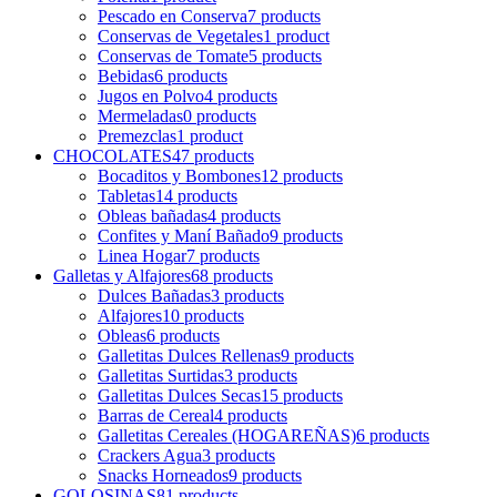
Pescado en Conserva
7
products
Conservas de Vegetales
1
product
Conservas de Tomate
5
products
Bebidas
6
products
Jugos en Polvo
4
products
Mermeladas
0
products
Premezclas
1
product
CHOCOLATES
47
products
Bocaditos y Bombones
12
products
Tabletas
14
products
Obleas bañadas
4
products
Confites y Maní Bañado
9
products
Linea Hogar
7
products
Galletas y Alfajores
68
products
Dulces Bañadas
3
products
Alfajores
10
products
Obleas
6
products
Galletitas Dulces Rellenas
9
products
Galletitas Surtidas
3
products
Galletitas Dulces Secas
15
products
Barras de Cereal
4
products
Galletitas Cereales (HOGAREÑAS)
6
products
Crackers Agua
3
products
Snacks Horneados
9
products
GOLOSINAS
81
products