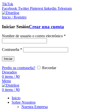
TikTok
Facebook
Twitter
Pinterest
linkedin
Telegram
Inicio / Registro
Iniciar Sesión
Crear una cuenta
Nombre de usuario o correo electrónico
*
Contraseña
*
Iniciar
Perdio su contraseña?
Recordar
Deseados
0
items
/
$
0
Menu
0
items
/
$
0
Inicio
Sobre Nosotros
Nuestra Empresa