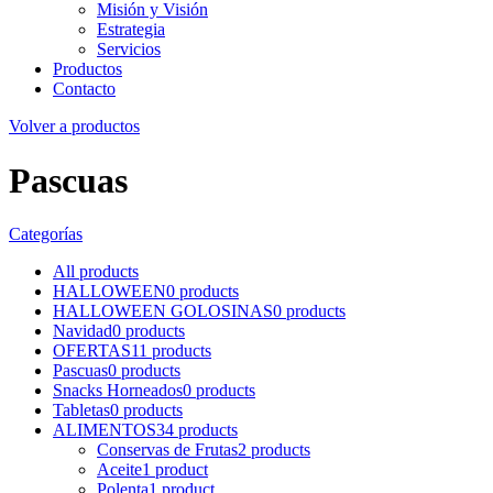
Misión y Visión
Estrategia
Servicios
Productos
Contacto
Volver a productos
Pascuas
Categorías
All
products
HALLOWEEN
0
products
HALLOWEEN GOLOSINAS
0
products
Navidad
0
products
OFERTAS
11
products
Pascuas
0
products
Snacks Horneados
0
products
Tabletas
0
products
ALIMENTOS
34
products
Conservas de Frutas
2
products
Aceite
1
product
Polenta
1
product