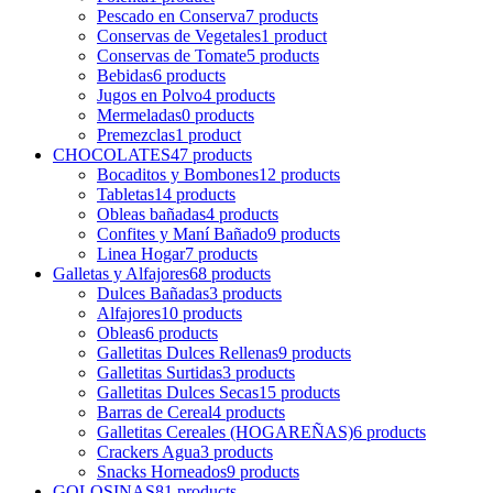
Pescado en Conserva
7
products
Conservas de Vegetales
1
product
Conservas de Tomate
5
products
Bebidas
6
products
Jugos en Polvo
4
products
Mermeladas
0
products
Premezclas
1
product
CHOCOLATES
47
products
Bocaditos y Bombones
12
products
Tabletas
14
products
Obleas bañadas
4
products
Confites y Maní Bañado
9
products
Linea Hogar
7
products
Galletas y Alfajores
68
products
Dulces Bañadas
3
products
Alfajores
10
products
Obleas
6
products
Galletitas Dulces Rellenas
9
products
Galletitas Surtidas
3
products
Galletitas Dulces Secas
15
products
Barras de Cereal
4
products
Galletitas Cereales (HOGAREÑAS)
6
products
Crackers Agua
3
products
Snacks Horneados
9
products
GOLOSINAS
81
products