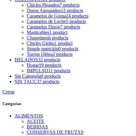
Chicles Plegados
7
products
Duros Agrupados
12
products
Caramelos de Goma
24
products
Caramelos de Leche
5
products
Caramelos Duros
7
products
Masticables
1
product
Chupetines
6
products
Chicles Globo
1
product
Simple nutrición
0
products
Turron Oblea
2
products
HELADOS
32
products
Hogar
19
products
IMPULSO
11
products
Sin Categoría
0
products
SIN TACC
37
products
Cerrar
Categorías
ALIMENTOS
ACEITE
BEBIDAS
CONSERVAS DE FRUTAS