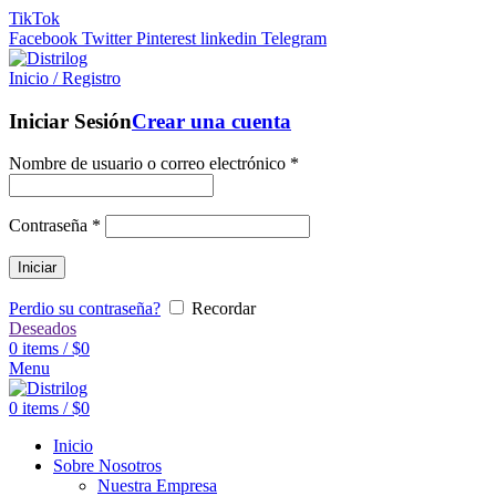
TikTok
Facebook
Twitter
Pinterest
linkedin
Telegram
Inicio / Registro
Iniciar Sesión
Crear una cuenta
Nombre de usuario o correo electrónico
*
Contraseña
*
Iniciar
Perdio su contraseña?
Recordar
Deseados
0
items
/
$
0
Menu
0
items
/
$
0
Inicio
Sobre Nosotros
Nuestra Empresa