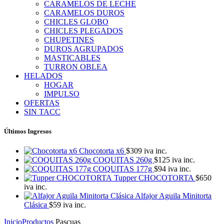
CARAMELOS DE LECHE
CARAMELOS DUROS
CHICLES GLOBO
CHICLES PLEGADOS
CHUPETINES
DUROS AGRUPADOS
MASTICABLES
TURRON OBLEA
HELADOS
HOGAR
IMPULSO
OFERTAS
SIN TACC
Últimos Ingresos
Chocotorta x6
$
309
iva inc.
COQUITAS 260g
$
125
iva inc.
COQUITAS 177g
$
94
iva inc.
Tupper CHOCOTORTA
$
650
iva inc.
Alfajor Aguila Minitorta
Clásica
$
59
iva inc.
Inicio
Productos
Pascuas