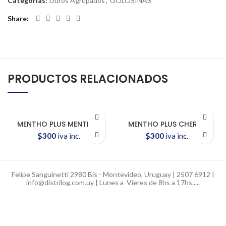
Categorías:
Duros Agrupados
,
GOLOSINAS
Share
PRODUCTOS RELACIONADOS
MENTHO PLUS MENTHOL
MENTHO PLUS CHERRY
$
300
iva inc.
$
300
iva inc.
Felipe Sanguinetti 2980 Bis - Montevideo, Uruguay | 2507 6912 |
info@distrilog.com.uy | Lunes a Vieres de 8hs a 17hs.....