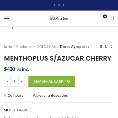
0
Click to enlarge
Inicio
Productos
GOLOSINAS
Duros Agrupados
MENTHOPLUS S/AZUCAR CHERRY
$
420
iva inc.
MENTHOPLUS S/AZUCAR CHERRY cantidad
AÑADIR AL CARRITO
Compare
Agregar a deseados
SKU:
1004680