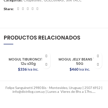
Categorías:
Chupetines
,
GOLOSINAS
,
SIN TACC
Share
PRODUCTOS RELACIONADOS
MOGUL TIBURONCITOS
MOGUL JELLY BEANS 10UX
12u x30g
50G
$
336
iva inc.
$
460
iva inc.
Felipe Sanguinetti 2980 Bis - Montevideo, Uruguay | 2507 6912 |
info@distrilog.com.uy | Lunes a Vieres de 8hs a 17hs.....