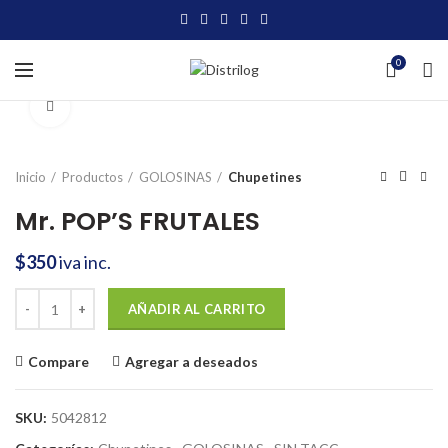
0
Click to enlarge
Inicio
Productos
GOLOSINAS
Chupetines
Mr. POP’S FRUTALES
$
350
iva inc.
Mr. POP'S FRUTALES cantidad
AÑADIR AL CARRITO
Compare
Agregar a deseados
SKU:
5042812