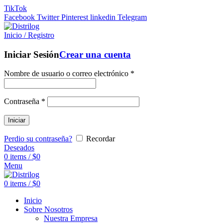
TikTok
Facebook
Twitter
Pinterest
linkedin
Telegram
Inicio / Registro
Iniciar Sesión
Crear una cuenta
Nombre de usuario o correo electrónico
*
Contraseña
*
Iniciar
Perdio su contraseña?
Recordar
Deseados
0
items
/
$
0
Menu
0
items
/
$
0
Inicio
Sobre Nosotros
Nuestra Empresa