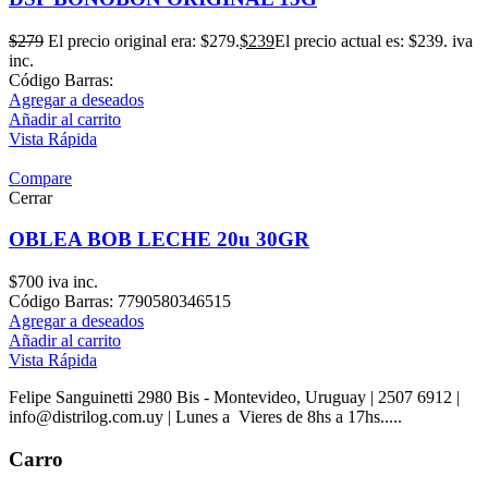
$
279
El precio original era: $279.
$
239
El precio actual es: $239.
iva
inc.
Código Barras:
Agregar a deseados
Añadir al carrito
Vista Rápida
Compare
Cerrar
OBLEA BOB LECHE 20u 30GR
$
700
iva inc.
Código Barras: 7790580346515
Agregar a deseados
Añadir al carrito
Vista Rápida
Felipe Sanguinetti 2980 Bis - Montevideo, Uruguay | 2507 6912 |
info@distrilog.com.uy | Lunes a Vieres de 8hs a 17hs.....
Carro