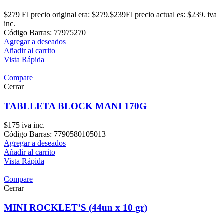
$
279
El precio original era: $279.
$
239
El precio actual es: $239.
iva
inc.
Código Barras: 77975270
Agregar a deseados
Añadir al carrito
Vista Rápida
Compare
Cerrar
TABLLETA BLOCK MANI 170G
$
175
iva inc.
Código Barras: 7790580105013
Agregar a deseados
Añadir al carrito
Vista Rápida
Compare
Cerrar
MINI ROCKLET’S (44un x 10 gr)