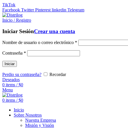
TikTok
Facebook
Twitter
Pinterest
linkedin
Telegram
Inicio / Registro
Iniciar Sesión
Crear una cuenta
Nombre de usuario o correo electrónico
*
Contraseña
*
Iniciar
Perdio su contraseña?
Recordar
Deseados
0
items
/
$
0
Menu
0
items
/
$
0
Inicio
Sobre Nosotros
Nuestra Empresa
Misión y Visión