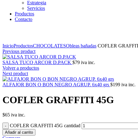
Estrategia
Servicios
Productos
Contacto
Click to enlarge
Inicio
Productos
CHOCOLATES
Obleas bañadas
COFLER GRAFFIT
Previous product
SALSA TUCO ARCOR D.PACK
$
79
iva inc.
Volver a productos
Next product
ALFAJOR BON O BON NEGRO AGRUP. 6x40 grs
$
199
iva inc.
COFLER GRAFFITI 45G
$
65
iva inc.
COFLER GRAFFITI 45G cantidad
Añadir al carrito