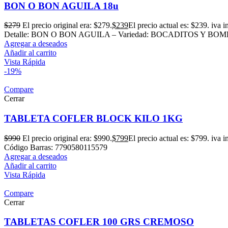
BON O BON AGUILA 18u
$
279
El precio original era: $279.
$
239
El precio actual es: $239.
iva i
Detalle: BON O BON AGUILA – Variedad: BOCADITOS Y BOMBON
Agregar a deseados
Añadir al carrito
Vista Rápida
-19%
Compare
Cerrar
TABLETA COFLER BLOCK KILO 1KG
$
990
El precio original era: $990.
$
799
El precio actual es: $799.
iva i
Código Barras: 7790580115579
Agregar a deseados
Añadir al carrito
Vista Rápida
Compare
Cerrar
TABLETAS COFLER 100 GRS CREMOSO