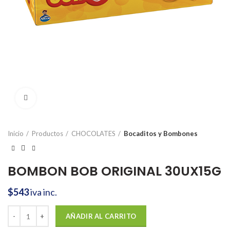
Click to enlarge
Inicio
Productos
CHOCOLATES
Bocaditos y Bombones
BOMBON BOB ORIGINAL 30UX15G
$
543
iva inc.
BOMBON BOB ORIGINAL 30UX15G cantidad
AÑADIR AL CARRITO