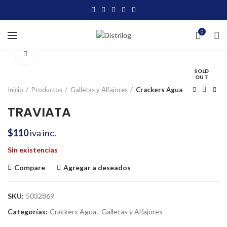
0
Click to enlarge
SOLD
OUT
Inicio
Productos
Galletas y Alfajores
Crackers Agua
TRAVIATA
$
110
iva inc.
Sin existencias
Compare
Agregar a deseados
SKU:
5032869
Categorías:
Crackers Agua
,
Galletas y Alfajores