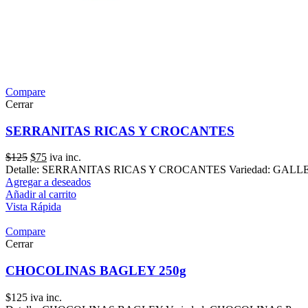
Compare
Cerrar
SERRANITAS RICAS Y CROCANTES
El
El
$
125
$
75
iva inc.
precio
precio
Detalle: SERRANITAS RICAS Y CROCANTES Variedad: GALLETAS
original
actual
Agregar a deseados
era:
es:
Añadir al carrito
$125.
$75.
Vista Rápida
Compare
Cerrar
CHOCOLINAS BAGLEY 250g
$
125
iva inc.