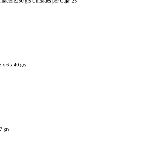
ión:250 grs Unidades por Caja: 25
 6 x 40 grs
 grs