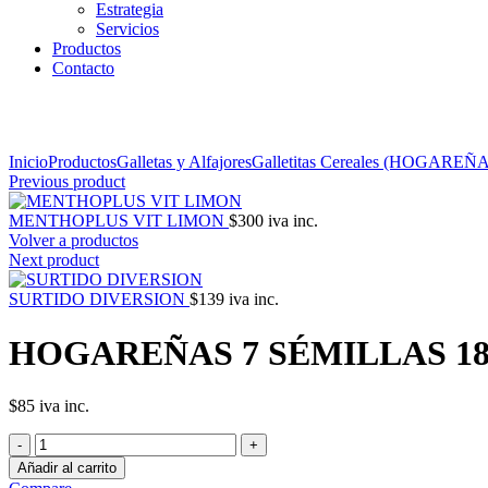
Estrategia
Servicios
Productos
Contacto
Click to enlarge
Inicio
Productos
Galletas y Alfajores
Galletitas Cereales (HOGAREÑ
Previous product
MENTHOPLUS VIT LIMON
$
300
iva inc.
Volver a productos
Next product
SURTIDO DIVERSION
$
139
iva inc.
HOGAREÑAS 7 SÉMILLAS 18
$
85
iva inc.
HOGAREÑAS
7
Añadir al carrito
SÉMILLAS