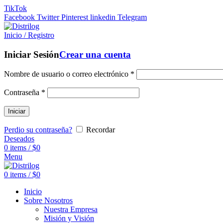
TikTok
Facebook
Twitter
Pinterest
linkedin
Telegram
Inicio / Registro
Iniciar Sesión
Crear una cuenta
Nombre de usuario o correo electrónico
*
Contraseña
*
Iniciar
Perdio su contraseña?
Recordar
Deseados
0
items
/
$
0
Menu
0
items
/
$
0
Inicio
Sobre Nosotros
Nuestra Empresa
Misión y Visión