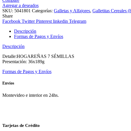
Compare
189g
Agregar a deseados
cantidad
SKU:
5041801
Categorías:
Galletas y Alfajores
,
Galletitas Cereal
Share
Facebook
Twitter
Pinterest
linkedin
Telegram
Descripción
Formas de Pagos y Envíos
Descripción
Detalle:HOGAREÑAS 7 SÉMILLAS
Presentación: 36x189g
Formas de Pagos y Envíos
Envíos
Montevideo e interior en 24hs.
Tarjetas de Crédito