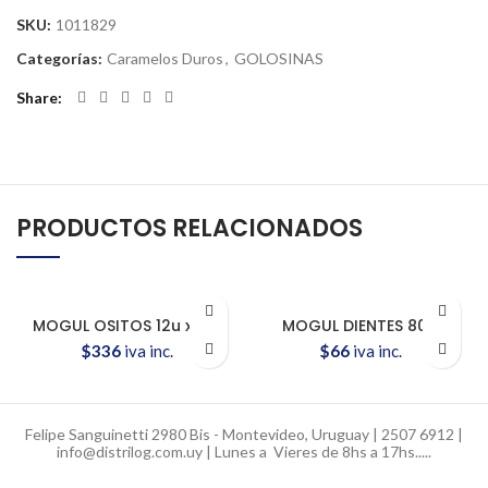
SKU:
1011829
Categorías:
Caramelos Duros
,
GOLOSINAS
Share
PRODUCTOS RELACIONADOS
MOGUL OSITOS 12u x30g
MOGUL DIENTES 80G
$
336
iva inc.
$
66
iva inc.
Felipe Sanguinetti 2980 Bis - Montevideo, Uruguay | 2507 6912 |
info@distrilog.com.uy | Lunes a Vieres de 8hs a 17hs.....