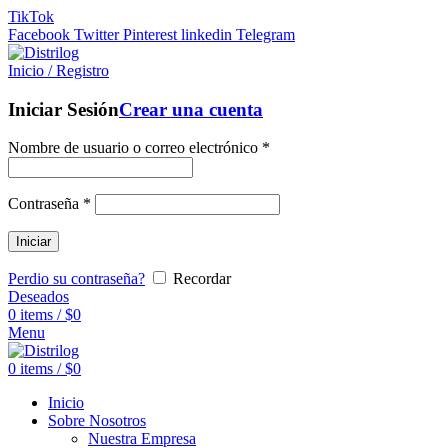
TikTok
Facebook
Twitter
Pinterest
linkedin
Telegram
Inicio / Registro
Iniciar Sesión
Crear una cuenta
Nombre de usuario o correo electrónico
*
Contraseña
*
Iniciar
Perdio su contraseña?
Recordar
Deseados
0
items
/
$
0
Menu
0
items
/
$
0
Inicio
Sobre Nosotros
Nuestra Empresa