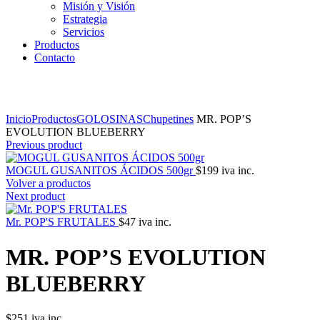
Misión y Visión
Estrategia
Servicios
Productos
Contacto
Click to enlarge
Inicio
Productos
GOLOSINAS
Chupetines
MR. POP’S
EVOLUTION BLUEBERRY
Previous product
MOGUL GUSANITOS ÁCIDOS 500gr
$
199
iva inc.
Volver a productos
Next product
Mr. POP'S FRUTALES
$
47
iva inc.
MR. POP’S EVOLUTION
BLUEBERRY
$
251
iva inc.