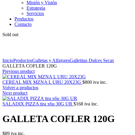
Misión y Visión
Estrategia
Servicios
Productos
Contacto
Sold out
Click to enlarge
Inicio
Productos
Galletas y Alfajores
Galletitas Dulces Secas
GALLETA COFLER 120G
Previous product
CEREAL MIX MZNA L URU 20X23G
$
800
iva inc.
Volver a productos
Next product
SALADIX PIZZA tira x6u 30G UR
$
168
iva inc.
GALLETA COFLER 120G
$
89
iva inc.