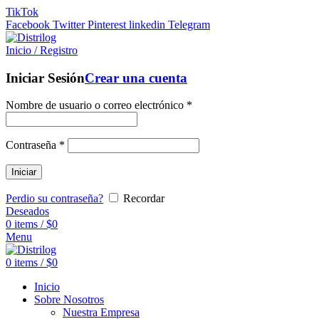
TikTok
Facebook
Twitter
Pinterest
linkedin
Telegram
Inicio / Registro
Iniciar Sesión
Crear una cuenta
Nombre de usuario o correo electrónico
*
Contraseña
*
Iniciar
Perdio su contraseña?
Recordar
Deseados
0
items
/
$
0
Menu
0
items
/
$
0
Inicio
Sobre Nosotros
Nuestra Empresa