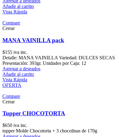
Agregar a deseados
Añadir al carrito
Vista Rápida
Compare
Cerrar
MANA VAINILLA pack
$
155
iva inc.
Detalle: MANA VAINILLA Variedad: DULCES SECAS
Presentación: 393gr. Unidades por Caja: 12
Agregar a deseados
Añadir al carrito
Vista Rápida
OFERTA
Compare
Cerrar
Tupper CHOCOTORTA
$
650
iva inc.
tupper Molde Chocotorta + 3 chocolinas de 170g
Agregar a deseados