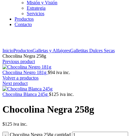
Misión y Visión
Estrategia
Servicios
Productos
Contacto
Click to enlarge
Inicio
Productos
Galletas y Alfajores
Galletitas Dulces Secas
Chocolina Negra 258g
Previous product
Chocolina Negro 181g
$
94
iva inc.
Volver a productos
Next product
Chocolina Blanca 245g
$
125
iva inc.
Chocolina Negra 258g
$
125
iva inc.
Chocolina Negra 258g cantidad