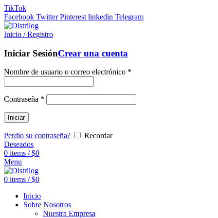
TikTok
Facebook
Twitter
Pinterest
linkedin
Telegram
Inicio / Registro
Iniciar Sesión
Crear una cuenta
Nombre de usuario o correo electrónico
*
Contraseña
*
Iniciar
Perdio su contraseña?
Recordar
Deseados
0
items
/
$
0
Menu
0
items
/
$
0
Inicio
Sobre Nosotros
Nuestra Empresa