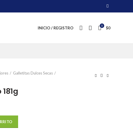
0
INICIO / REGISTRO
$
0
jores
Galletitas Dulces Secas
 181g
ARRITO