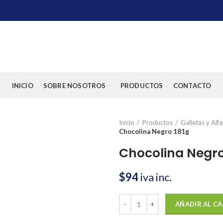
INICIO
SOBRE NOSOTROS
PRODUCTOS
CONTACTO
Inicio
Productos
Galletas y Alfa
Chocolina Negro 181g
Chocolina Negro
$
94
iva inc.
Chocolina Negro 181g cantidad
AÑADIR AL C