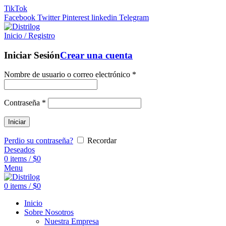
TikTok
Facebook
Twitter
Pinterest
linkedin
Telegram
Inicio / Registro
Iniciar Sesión
Crear una cuenta
Nombre de usuario o correo electrónico
*
Contraseña
*
Iniciar
Perdio su contraseña?
Recordar
Deseados
0
items
/
$
0
Menu
0
items
/
$
0
Inicio
Sobre Nosotros
Nuestra Empresa