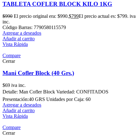
TABLETA COFLER BLOCK KILO 1KG
$
990
El precio original era: $990.
$
799
El precio actual es: $799.
iva
inc.
Código Barras: 7790580115579
Agregar a deseados
Añadir al carrito
Vista Rápida
Compare
Cerrar
Mani Cofler Block (40 Grs.)
$
69
iva inc.
Detalle: Man Cofler Block Variedad: CONFITADOS
Presentación:40 GRS Unidades por Caja: 60
Agregar a deseados
Añadir al carrito
Vista Rápida
Compare
Cerrar