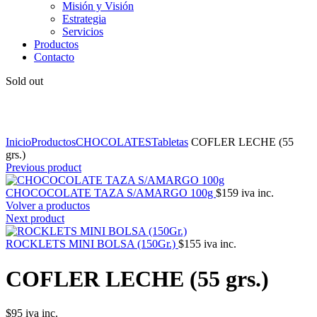
Misión y Visión
Estrategia
Servicios
Productos
Contacto
Sold out
Click to enlarge
Inicio
Productos
CHOCOLATES
Tabletas
COFLER LECHE (55
grs.)
Previous product
CHOCOCOLATE TAZA S/AMARGO 100g
$
159
iva inc.
Volver a productos
Next product
ROCKLETS MINI BOLSA (150Gr.)
$
155
iva inc.
COFLER LECHE (55 grs.)
$
95
iva inc.