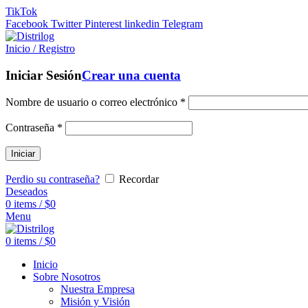
TikTok
Facebook
Twitter
Pinterest
linkedin
Telegram
Inicio / Registro
Iniciar Sesión
Crear una cuenta
Nombre de usuario o correo electrónico
*
Contraseña
*
Iniciar
Perdio su contraseña?
Recordar
Deseados
0
items
/
$
0
Menu
0
items
/
$
0
Inicio
Sobre Nosotros
Nuestra Empresa
Misión y Visión