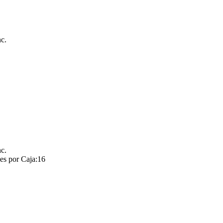
nc.
nc.
es por Caja:16