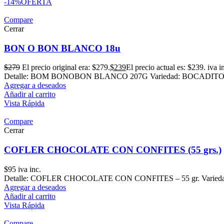
-14%
OFERTA
Compare
Cerrar
BON O BON BLANCO 18u
$
279
El precio original era: $279.
$
239
El precio actual es: $239.
iva i
Detalle: BOM BONOBON BLANCO 207G Variedad: BOCADITOS Y
Agregar a deseados
Añadir al carrito
Vista Rápida
Compare
Cerrar
COFLER CHOCOLATE CON CONFITES (55 grs.)
$
95
iva inc.
Detalle: COFLER CHOCOLATE CON CONFITES – 55 gr. Variedad: 
Agregar a deseados
Añadir al carrito
Vista Rápida
Compare