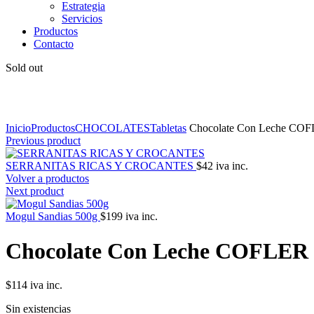
Estrategia
Servicios
Productos
Contacto
Sold out
Click to enlarge
Inicio
Productos
CHOCOLATES
Tabletas
Chocolate Con Leche CO
Previous product
SERRANITAS RICAS Y CROCANTES
$
42
iva inc.
Volver a productos
Next product
Mogul Sandias 500g
$
199
iva inc.
Chocolate Con Leche COFLER
$
114
iva inc.
Sin existencias