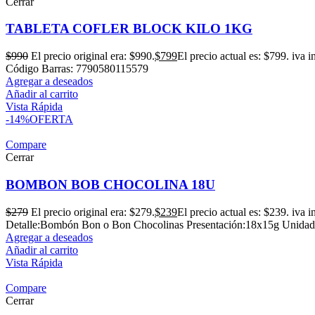
Cerrar
TABLETA COFLER BLOCK KILO 1KG
$
990
El precio original era: $990.
$
799
El precio actual es: $799.
iva i
Código Barras: 7790580115579
Agregar a deseados
Añadir al carrito
Vista Rápida
-14%
OFERTA
Compare
Cerrar
BOMBON BOB CHOCOLINA 18U
$
279
El precio original era: $279.
$
239
El precio actual es: $239.
iva i
Detalle:Bombón Bon o Bon Chocolinas Presentación:18x15g Unidad
Agregar a deseados
Añadir al carrito
Vista Rápida
Compare
Cerrar