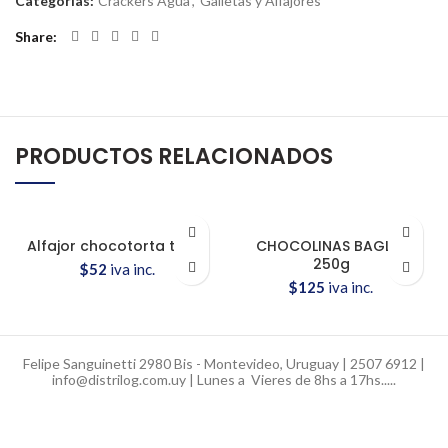
Categorías:
Crackers Agua
,
Galletas y Alfajores
Share
PRODUCTOS RELACIONADOS
Alfajor chocotorta triple
CHOCOLINAS BAGLEY
250g
$
52
iva inc.
$
125
iva inc.
Felipe Sanguinetti 2980 Bis - Montevideo, Uruguay | 2507 6912 |
info@distrilog.com.uy | Lunes a Vieres de 8hs a 17hs.....