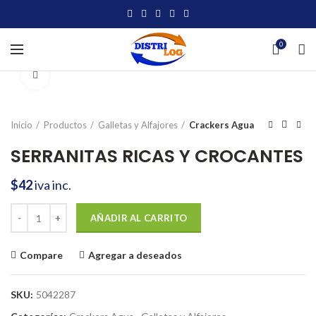
0
Click to enlarge
Inicio
Productos
Galletas y Alfajores
Crackers Agua
SERRANITAS RICAS Y CROCANTES
$
42
iva inc.
SERRANITAS RICAS Y CROCANTES cantidad
AÑADIR AL CARRITO
Compare
Agregar a deseados
SKU:
5042287