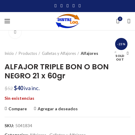
0
Click to enlarge
-23%
Inicio
Productos
Galletas y Alfajores
Alfajores
SOLD
OUT
ALFAJOR TRIPLE BON O BON
NEGRO 21 x 60gr
El precio original era: $52.
$
40
El precio actual es: $40.
iva inc.
$
52
Sin existencias
Compare
Agregar a deseados
SKU:
5041834
Categorías:
Alfajores
,
Galletas y Alfajores