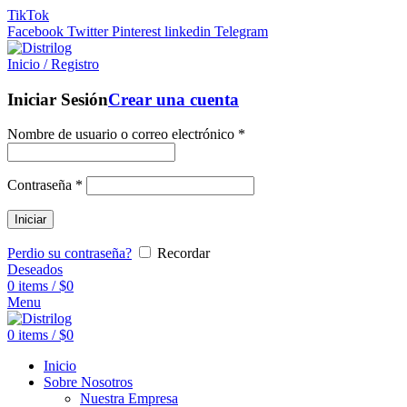
TikTok
Facebook
Twitter
Pinterest
linkedin
Telegram
Inicio / Registro
Iniciar Sesión
Crear una cuenta
Nombre de usuario o correo electrónico
*
Contraseña
*
Iniciar
Perdio su contraseña?
Recordar
Deseados
0
items
/
$
0
Menu
0
items
/
$
0
Inicio
Sobre Nosotros
Nuestra Empresa