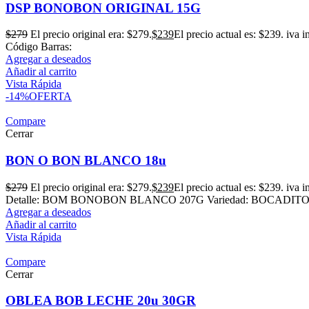
DSP BONOBON ORIGINAL 15G
$
279
El precio original era: $279.
$
239
El precio actual es: $239.
iva i
Código Barras:
Agregar a deseados
Añadir al carrito
Vista Rápida
-14%
OFERTA
Compare
Cerrar
BON O BON BLANCO 18u
$
279
El precio original era: $279.
$
239
El precio actual es: $239.
iva i
Detalle: BOM BONOBON BLANCO 207G Variedad: BOCADITOS Y
Agregar a deseados
Añadir al carrito
Vista Rápida
Compare
Cerrar
OBLEA BOB LECHE 20u 30GR