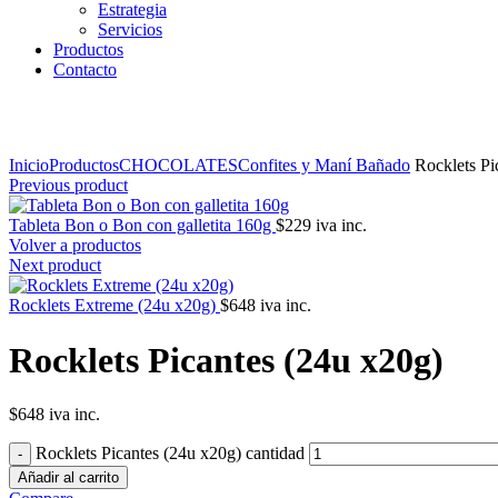
Estrategia
Servicios
Productos
Contacto
Click to enlarge
Inicio
Productos
CHOCOLATES
Confites y Maní Bañado
Rocklets Pi
Previous product
Tableta Bon o Bon con galletita 160g
$
229
iva inc.
Volver a productos
Next product
Rocklets Extreme (24u x20g)
$
648
iva inc.
Rocklets Picantes (24u x20g)
$
648
iva inc.
Rocklets Picantes (24u x20g) cantidad
Añadir al carrito