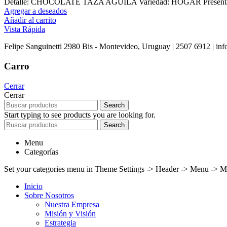
Detalle: CHOCOLATE TAZA AGUILA Variedad: HOGAR Presentació
Agregar a deseados
Añadir al carrito
Vista Rápida
Felipe Sanguinetti 2980 Bis - Montevideo, Uruguay | 2507 6912 | info
Carro
Cerrar
Cerrar
Search
Start typing to see products you are looking for.
Search
Menu
Categorías
Set your categories menu in Theme Settings -> Header -> Menu -> M
Inicio
Sobre Nosotros
Nuestra Empresa
Misión y Visión
Estrategia