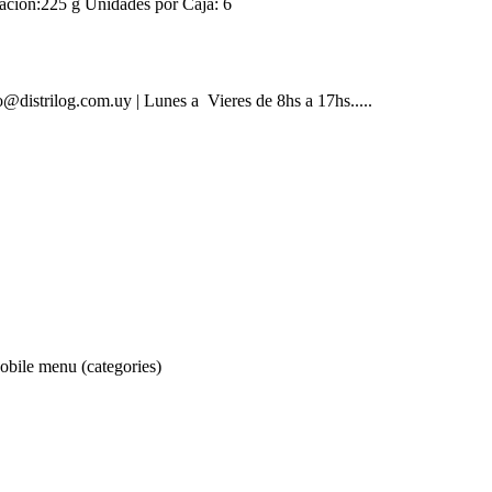
n:225 g Unidades por Caja: 6
@distrilog.com.uy | Lunes a Vieres de 8hs a 17hs.....
obile menu (categories)