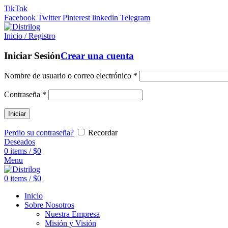
TikTok
Facebook
Twitter
Pinterest
linkedin
Telegram
Inicio / Registro
Iniciar Sesión
Crear una cuenta
Nombre de usuario o correo electrónico
*
Contraseña
*
Iniciar
Perdio su contraseña?
Recordar
Deseados
0
items
/
$
0
Menu
0
items
/
$
0
Inicio
Sobre Nosotros
Nuestra Empresa
Misión y Visión