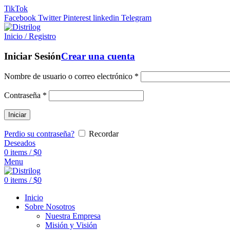
TikTok
Facebook
Twitter
Pinterest
linkedin
Telegram
Inicio / Registro
Iniciar Sesión
Crear una cuenta
Nombre de usuario o correo electrónico
*
Contraseña
*
Iniciar
Perdio su contraseña?
Recordar
Deseados
0
items
/
$
0
Menu
0
items
/
$
0
Inicio
Sobre Nosotros
Nuestra Empresa
Misión y Visión