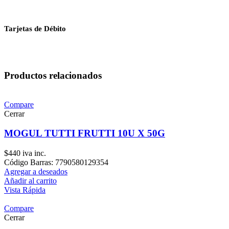
Tarjetas de Débito
Productos relacionados
Compare
Cerrar
MOGUL TUTTI FRUTTI 10U X 50G
$
440
iva inc.
Código Barras: 7790580129354
Agregar a deseados
Añadir al carrito
Vista Rápida
Compare
Cerrar