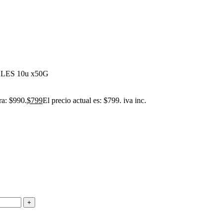
ES 10u x50G
ra: $990.
$
799
El precio actual es: $799.
iva inc.