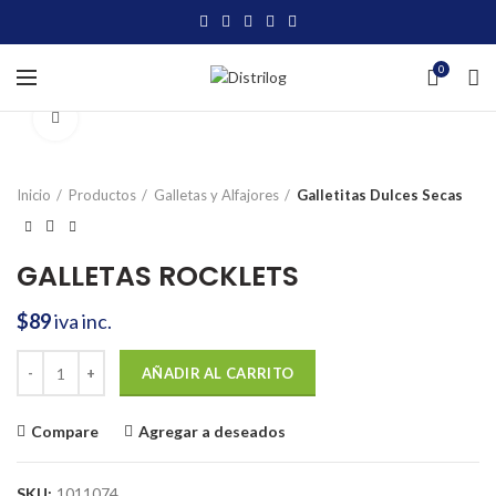
0
Click to enlarge
Inicio
Productos
Galletas y Alfajores
Galletitas Dulces Secas
GALLETAS ROCKLETS
$
89
iva inc.
GALLETAS ROCKLETS cantidad
AÑADIR AL CARRITO
Compare
Agregar a deseados
SKU:
1011074