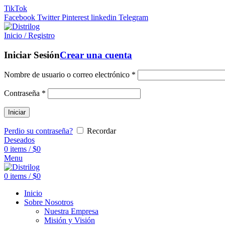
TikTok
Facebook
Twitter
Pinterest
linkedin
Telegram
Inicio / Registro
Iniciar Sesión
Crear una cuenta
Nombre de usuario o correo electrónico
*
Contraseña
*
Iniciar
Perdio su contraseña?
Recordar
Deseados
0
items
/
$
0
Menu
0
items
/
$
0
Inicio
Sobre Nosotros
Nuestra Empresa
Misión y Visión