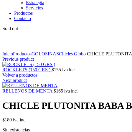
Estrategia
Servicios
Productos
Contacto
Sold out
Click to enlarge
Inicio
Productos
GOLOSINAS
Chicles Globo
CHICLE PLUTONIT
Previous product
ROCKLETS (150 GRS.)
$
155
iva inc.
Volver a productos
Next product
RELLENOS DE MENTA
$
165
iva inc.
CHICLE PLUTONITA BABA 
$
180
iva inc.
Sin existencias