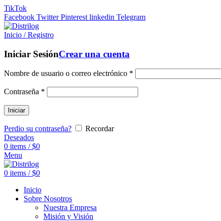
TikTok
Facebook
Twitter
Pinterest
linkedin
Telegram
Inicio / Registro
Iniciar Sesión
Crear una cuenta
Nombre de usuario o correo electrónico
*
Contraseña
*
Iniciar
Perdio su contraseña?
Recordar
Deseados
0
items
/
$
0
Menu
0
items
/
$
0
Inicio
Sobre Nosotros
Nuestra Empresa
Misión y Visión