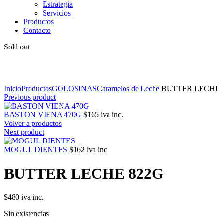
Estrategia
Servicios
Productos
Contacto
Sold out
Click to enlarge
Inicio
Productos
GOLOSINAS
Caramelos de Leche
BUTTER LECHE
Previous product
BASTON VIENA 470G
$
165
iva inc.
Volver a productos
Next product
MOGUL DIENTES
$
162
iva inc.
BUTTER LECHE 822G
$
480
iva inc.
Sin existencias