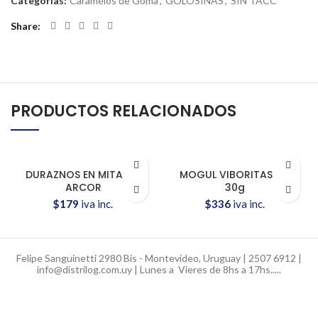
Categorías:
Caramelos de Goma
,
GOLOSINAS
,
SIN TACC
Share
PRODUCTOS RELACIONADOS
DURAZNOS EN MITADES
MOGUL VIBORITAS 12x
ARCOR
30g
$
179
iva inc.
$
336
iva inc.
Felipe Sanguinetti 2980 Bis - Montevideo, Uruguay | 2507 6912 |
info@distrilog.com.uy | Lunes a Vieres de 8hs a 17hs.....