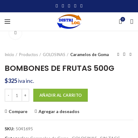
0
Click to enlarge
Inicio
Productos
GOLOSINAS
Caramelos de Goma
BOMBONES DE FRUTAS 500G
$
325
iva inc.
BOMBONES DE FRUTAS 500G cantidad
AÑADIR AL CARRITO
Compare
Agregar a deseados
SKU:
5041695