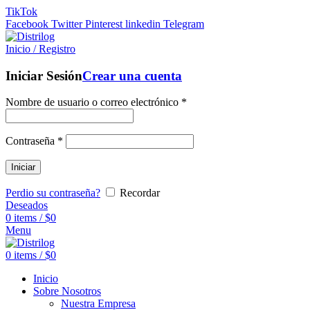
TikTok
Facebook
Twitter
Pinterest
linkedin
Telegram
Inicio / Registro
Iniciar Sesión
Crear una cuenta
Nombre de usuario o correo electrónico
*
Contraseña
*
Iniciar
Perdio su contraseña?
Recordar
Deseados
0
items
/
$
0
Menu
0
items
/
$
0
Inicio
Sobre Nosotros
Nuestra Empresa