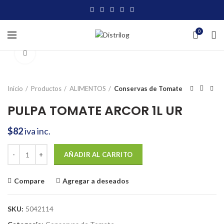
0
Click to enlarge
Inicio
Productos
ALIMENTOS
Conservas de Tomate
PULPA TOMATE ARCOR 1L UR
$
82
iva inc.
PULPA TOMATE ARCOR 1L UR cantidad
AÑADIR AL CARRITO
Compare
Agregar a deseados
SKU:
5042114