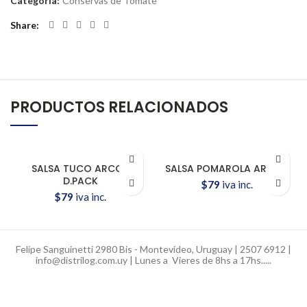
Categoría:
Conservas de Tomate
Share
PRODUCTOS RELACIONADOS
SALSA TUCO ARCOR
SALSA POMAROLA ARCOR
D.PACK
$
79
iva inc.
$
79
iva inc.
Felipe Sanguinetti 2980 Bis - Montevideo, Uruguay | 2507 6912 |
info@distrilog.com.uy | Lunes a Vieres de 8hs a 17hs.....