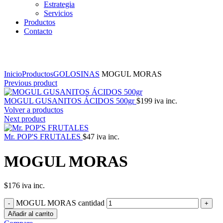
Estrategia
Servicios
Productos
Contacto
Click to enlarge
Inicio
Productos
GOLOSINAS
MOGUL MORAS
Previous product
MOGUL GUSANITOS ÁCIDOS 500gr
$
199
iva inc.
Volver a productos
Next product
Mr. POP'S FRUTALES
$
47
iva inc.
MOGUL MORAS
$
176
iva inc.
MOGUL MORAS cantidad
Añadir al carrito