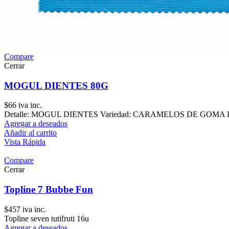
Compare
Cerrar
MOGUL DIENTES 80G
$
66
iva inc.
Detalle: MOGUL DIENTES Variedad: CARAMELOS DE GOMA Presen
Agregar a deseados
Añadir al carrito
Vista Rápida
Compare
Cerrar
Topline 7 Bubbe Fun
$
457
iva inc.
Topline seven tutifruti 16u
Agregar a deseados