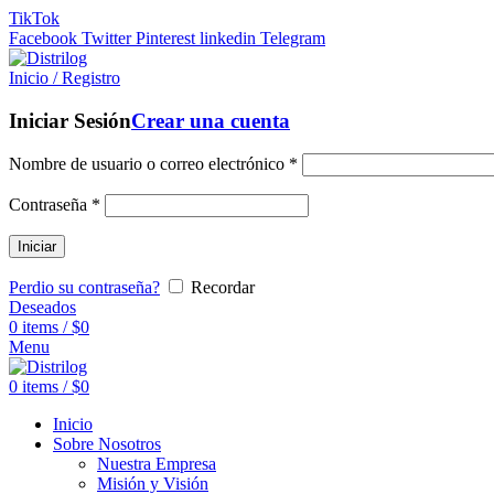
TikTok
Facebook
Twitter
Pinterest
linkedin
Telegram
Inicio / Registro
Iniciar Sesión
Crear una cuenta
Nombre de usuario o correo electrónico
*
Contraseña
*
Iniciar
Perdio su contraseña?
Recordar
Deseados
0
items
/
$
0
Menu
0
items
/
$
0
Inicio
Sobre Nosotros
Nuestra Empresa
Misión y Visión