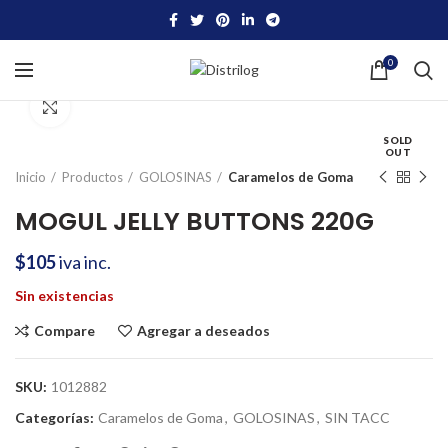
0
Click to enlarge
SOLD
OUT
Inicio
Productos
GOLOSINAS
Caramelos de Goma
MOGUL JELLY BUTTONS 220G
$
105
iva inc.
Sin existencias
Compare
Agregar a deseados
SKU:
1012882
Categorías:
Caramelos de Goma
,
GOLOSINAS
,
SIN TACC