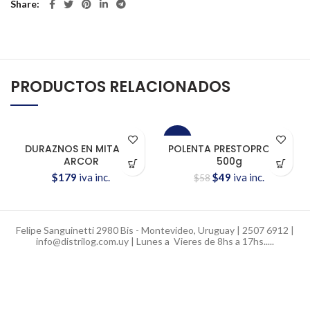
Share
PRODUCTOS RELACIONADOS
-16%
DURAZNOS EN MITADES
POLENTA PRESTOPRONTA
ARCOR
500g
OFERTA
El
El
$
179
iva inc.
$
49
iva inc.
$
58
precio
precio
original
actual
era:
es:
$58.
$49.
Felipe Sanguinetti 2980 Bis - Montevideo, Uruguay | 2507 6912 |
info@distrilog.com.uy | Lunes a Vieres de 8hs a 17hs.....