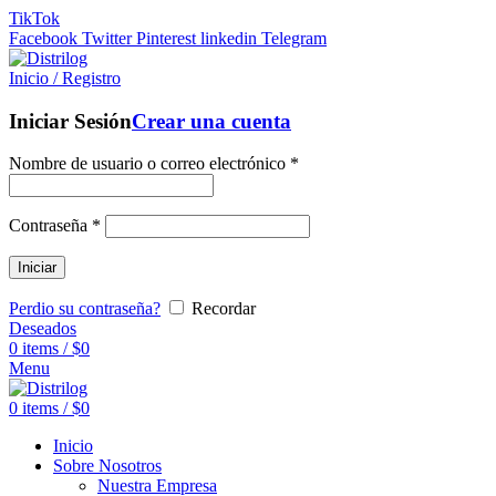
TikTok
Facebook
Twitter
Pinterest
linkedin
Telegram
Inicio / Registro
Iniciar Sesión
Crear una cuenta
Nombre de usuario o correo electrónico
*
Contraseña
*
Iniciar
Perdio su contraseña?
Recordar
Deseados
0
items
/
$
0
Menu
0
items
/
$
0
Inicio
Sobre Nosotros
Nuestra Empresa