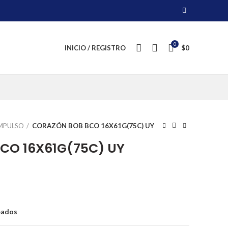
0
INICIO / REGISTRO
$
0
MPULSO
CORAZÓN BOB BCO 16X61G(75C) UY
CO 16X61G(75C) UY
eados