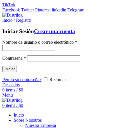
TikTok
Facebook
Twitter
Pinterest
linkedin
Telegram
Inicio / Registro
Iniciar Sesión
Crear una cuenta
Nombre de usuario o correo electrónico
*
Contraseña
*
Iniciar
Perdio su contraseña?
Recordar
Deseados
0
items
/
$
0
Menu
0
items
/
$
0
Inicio
Sobre Nosotros
Nuestra Empresa